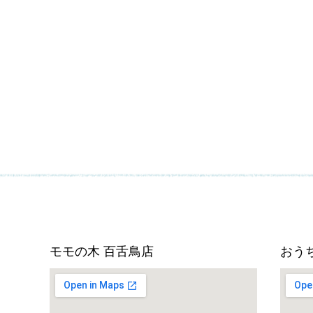
モモの木 百舌鳥店
おうち