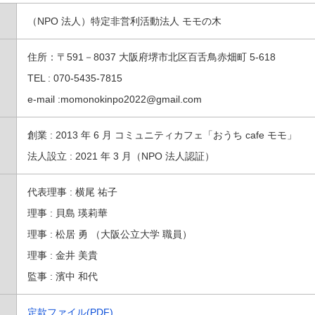
（NPO 法人）特定非営利活動法人 モモの木
住所：〒591－8037 大阪府堺市北区百舌鳥赤畑町 5-618
TEL : 070-5435-7815
e-mail :momonokinpo2022@gmail.com
創業 : 2013 年 6 月 コミュニティカフェ「おうち cafe モモ」
法人設立 : 2021 年 3 月（NPO 法人認証）
代表理事 : 横尾 祐子
理事 : 貝島 瑛莉華
理事 : 松居 勇 （大阪公立大学 職員）
理事 : 金井 美貴
監事 : 濱中 和代
定款ファイル(PDF)