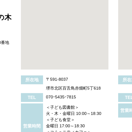
の木
8番地
〒591-8037
所在地
所在
堺市北区百舌鳥赤畑町5丁618
070ｰ5435ｰ7815
TEL
TE
＜子ども図書館＞
営業
火・木・金曜日 10:00～18:30
＜子ども食堂＞
営業時間
金曜日 17:00～18:30
＜コミュニティカフェ＞