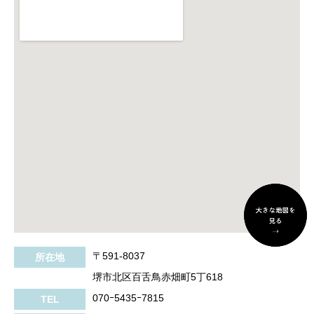
〒591-8037
所在地
堺市北区百舌鳥赤畑町5丁618
070ｰ5435ｰ7815
TEL