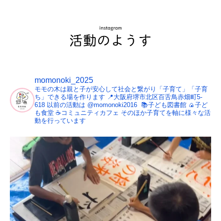
momonoki_2025
モモの木は親と子が安心して社会と繋がり「子育て」「子育
ち」できる場を作ります
⁡📍大阪府堺市北区百舌鳥赤畑町5-
618
以前の活動は @momonoki2016
📚子ども図書館
🍙子ど
も食堂
☕️コミュニティカフェ
そのほか子育てを軸に様々な活
動を行っています