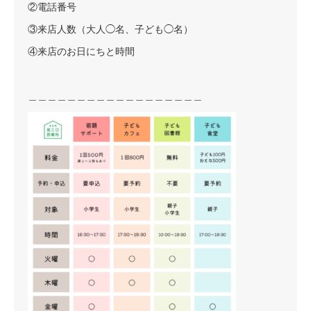
②電話番号
③来店人数（大人◯名、子ども◯名）
④来店のお日にちと時間
＿＿＿＿＿＿＿＿＿＿＿＿＿＿＿＿＿＿