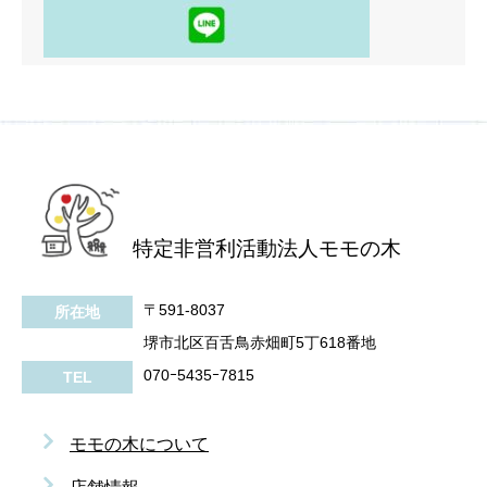
特定非営利活動法人モモの木
〒591-8037
所在地
堺市北区百舌鳥赤畑町5丁618番地
070ｰ5435ｰ7815
TEL
モモの木について