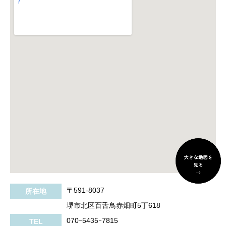
〒591-8037
所在地
堺市北区百舌鳥赤畑町5丁618
070ｰ5435ｰ7815
TEL