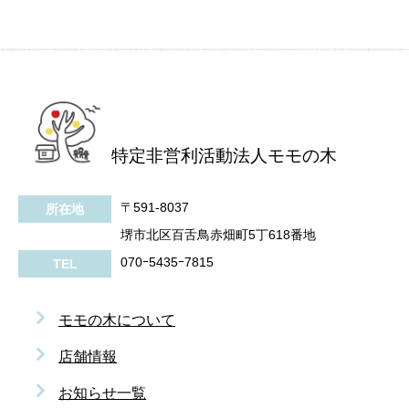
特定非営利活動法人モモの木
〒591-8037
所在地
堺市北区百舌鳥赤畑町5丁618番地
070ｰ5435ｰ7815
TEL
モモの木について
店舗情報
お知らせ一覧